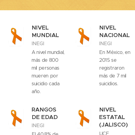
NIVEL
NIVEL
MUNDIAL
NACIONAL
INEGI
INEGI
A nivel mundial,
En México, en
más de 800
2015 se
mil personas
registraron
mueren por
más de 7 mil
suicidio cada
suicidios.
año.
RANGOS
NIVEL
DE EDAD
ESTATAL
(JALISCO)
INEGI
IJCF
El 40.8% de